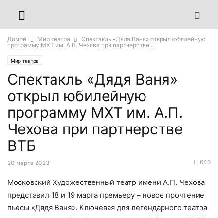
Домой
Мир театра
Спектакль «Дядя Ваня» открыл юбилейную
программу МХТ им. А.П. Чехова при партнерстве...
Мир театра
Спектакль «Дядя Ваня»
открыл юбилейную
программу МХТ им. А.П.
Чехова при партнерстве
ВТБ
646
20 марта 2023
Московский Художественный театр имени А.П. Чехова
представил 18 и 19 марта премьеру – новое прочтение
пьесы «Дядя Ваня». Ключевая для легендарного театра